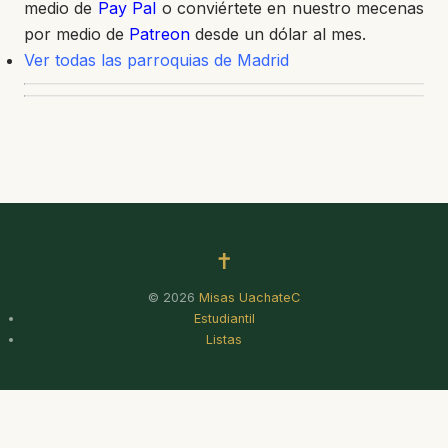
medio de
Pay Pal
o conviértete en nuestro mecenas
por medio de
Patreon
desde un dólar al mes.
Ver todas las parroquias de Madrid
✝
© 2026
Misas UachateC
Estudiantil
Listas