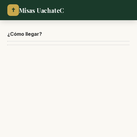
Misas UachateC
✝
¿Cómo lle
gar?