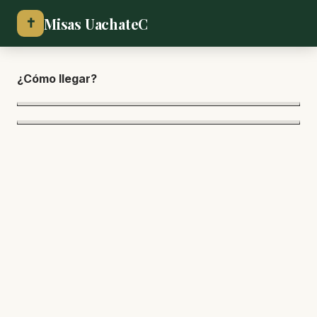
Misas UachateC
✝
¿Cómo lle
gar?