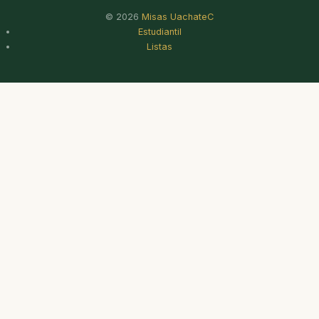
© 2026
Misas UachateC
Estudiantil
Listas