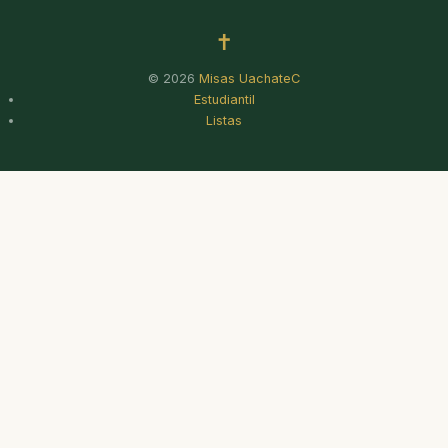
✝
© 2026
Misas UachateC
Estudiantil
Listas