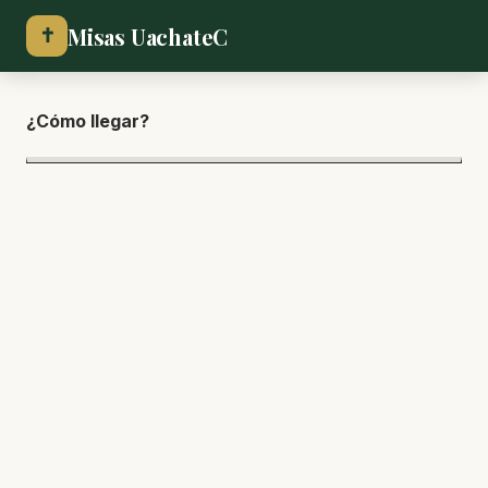
Misas UachateC
✝
¿Cómo lle
gar?