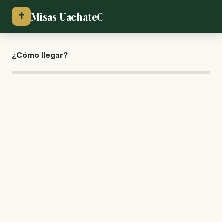
Misas UachateC
✝
¿Cómo lle
gar?