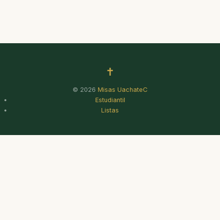
✝
© 2026
Misas UachateC
Estudiantil
Listas