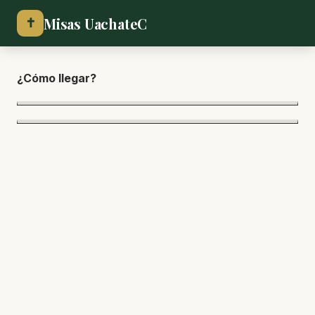
Misas UachateC
✝
¿Cómo lle
gar?