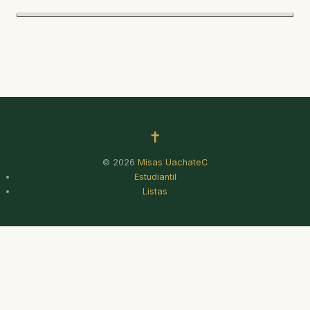
✝
© 2026
Misas UachateC
Estudiantil
Listas