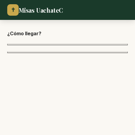
Misas UachateC
✝
¿Cómo lle
gar?