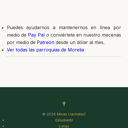
Puedes ayudarnos a mantenernos en línea por
medio de
Pay Pal
o conviértete en nuestro mecenas
por medio de
Patreon
desde un dólar al mes.
Ver todas las parroquias de Morelia
✝
© 2026
Misas UachateC
Estudiantil
Listas