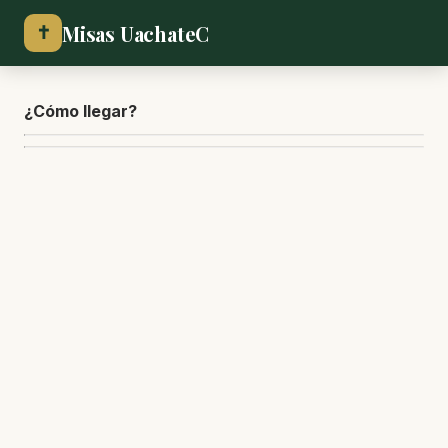
Misas UachateC
✝
¿Cómo lle
gar?