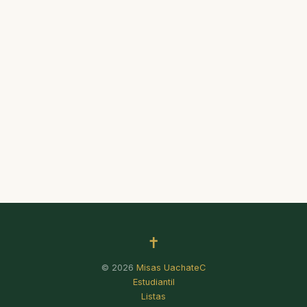
✝
© 2026
Misas UachateC
Estudiantil
Listas