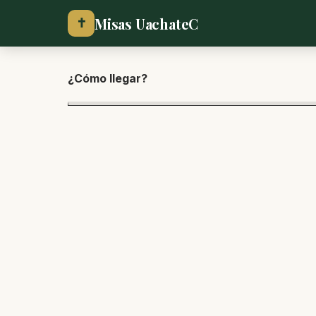
Misas UachateC
✝
¿Cómo lle
gar?