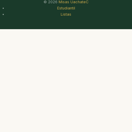
© 2026
Misas UachateC
Estudiantil
Listas