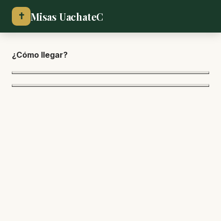
Misas UachateC
✝
¿Cómo lle
gar?