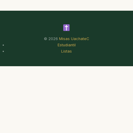
© 2026
Misas UachateC
Estudiantil
Listas