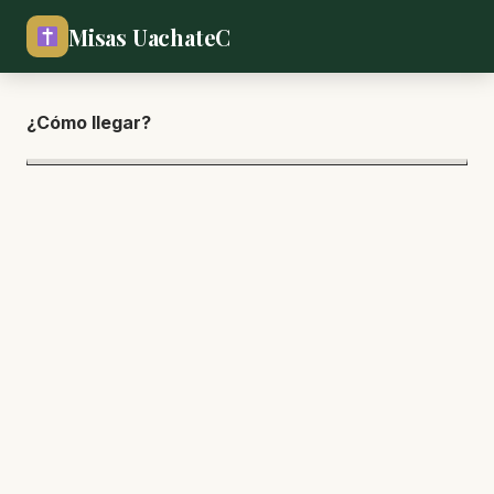
Misas UachateC
¿Cómo lle
gar?