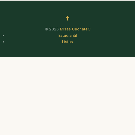
✝
© 2026
Misas UachateC
Estudiantil
Listas