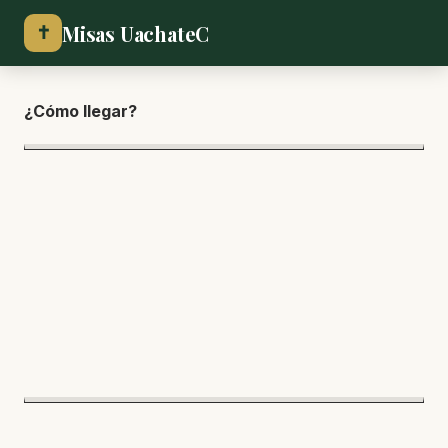
Misas UachateC
✝
¿Cómo lle
gar?