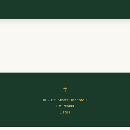
✝
© 2026
Misas UachateC
Estudiantil
Listas