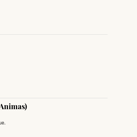
 Animas)
ue.