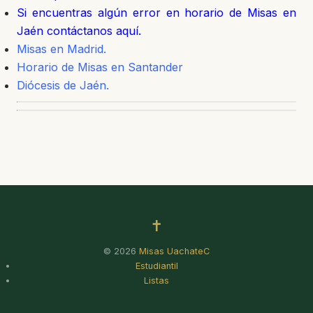
Si encuentras algún error en horario de Misas en
Jaén contáctanos aquí.
Misas en Madrid.
Horario de Misas en Santander
Diócesis de Jaén.
✝
© 2026
Misas UachateC
Estudiantil
Listas