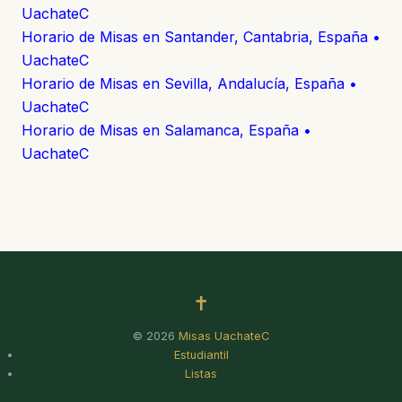
UachateC
Horario de Misas en Santander, Cantabria, España •
UachateC
Horario de Misas en Sevilla, Andalucía, España •
UachateC
Horario de Misas en Salamanca, España •
UachateC
✝
© 2026
Misas UachateC
Estudiantil
Listas