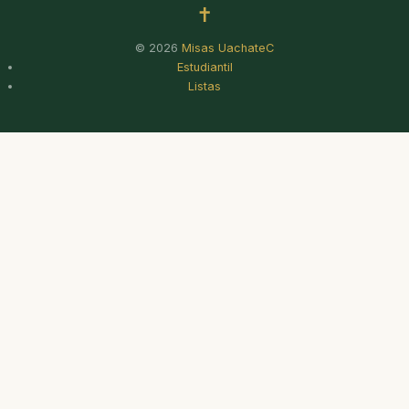
✝
© 2026
Misas UachateC
Estudiantil
Listas