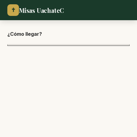
Misas UachateC
✝
¿Cómo lle
gar?