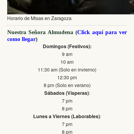
Horario de Misas en Zaragoza
Nuestra Señora Almudena (
Click aquí para ver
como llegar
)
Domingos (Festivos):
9 am
10 am
11:30 am (Solo en invierno)
12:30 pm
8 pm (Solo en verano)
Sábados (Vísperas)
:
7 pm
8 pm
Lunes a Viernes (Laborables)
:
7 pm
8 pm