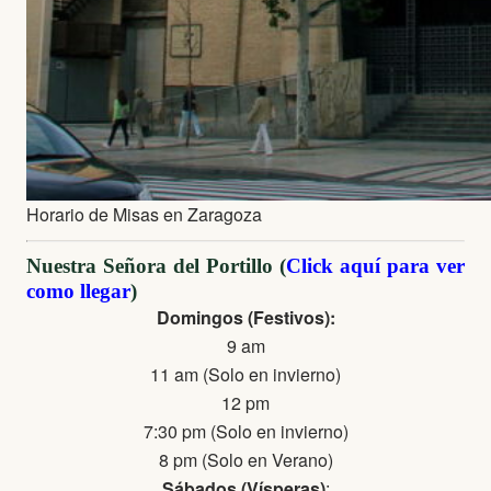
Horario de Misas en Zaragoza
Nuestra Señora del Portillo (
Click aquí para ver
como llegar
)
Domingos (Festivos):
9 am
11 am (Solo en invierno)
12 pm
7:30 pm (Solo en invierno)
8 pm (Solo en Verano)
Sábados (Vísperas)
: