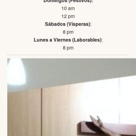
Domingos (Festivos):
10 am
12 pm
Sábados (Vísperas)
:
8 pm
Lunes a Viernes (Laborables)
:
8 pm