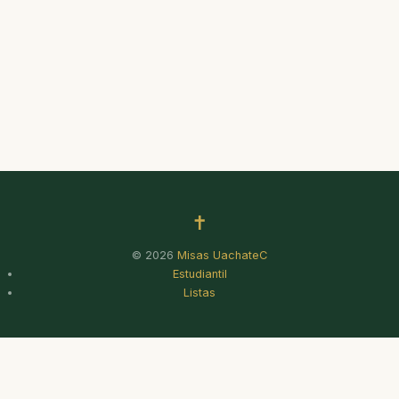
✝
© 2026
Misas UachateC
Estudiantil
Listas