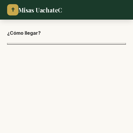
Misas UachateC
✝
¿Cómo lle
gar?