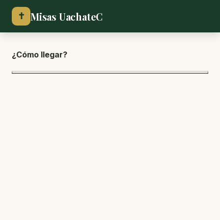
Misas UachateC
✝
¿Cómo lle
gar?