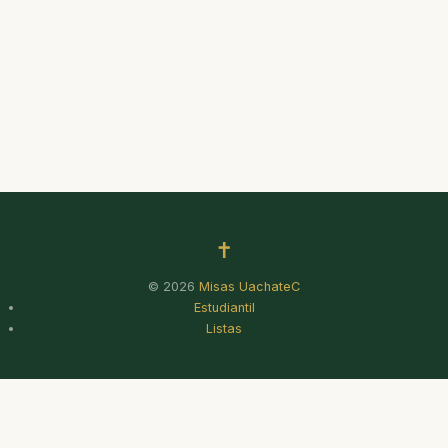
✝
© 2026
Misas UachateC
Estudiantil
Listas