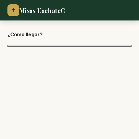
Misas UachateC
✝
¿Cómo lle
gar?