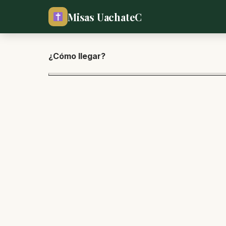
Misas UachateC
¿Cómo lle
gar?