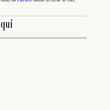
 medio de
Patreon
desde un dólar al mes.