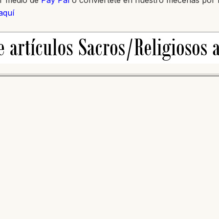
or medio de
Pay Pal
o conviértete en nuestro mecenas por
 aquí