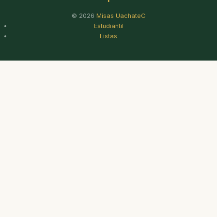
© 2026
Misas UachateC
Estudiantil
Listas