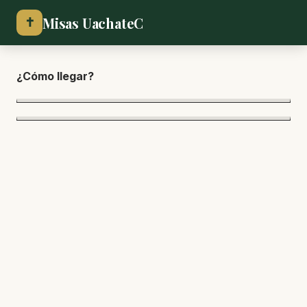
Misas UachateC
✝
¿Cómo lle
gar?