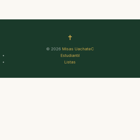
✝
© 2026
Misas UachateC
Estudiantil
Listas