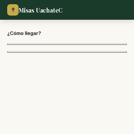
Misas UachateC
✝
¿Cómo lle
gar?