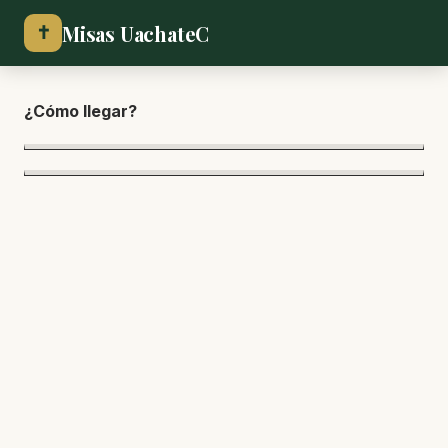
Misas UachateC
✝
¿Cómo lle
gar?