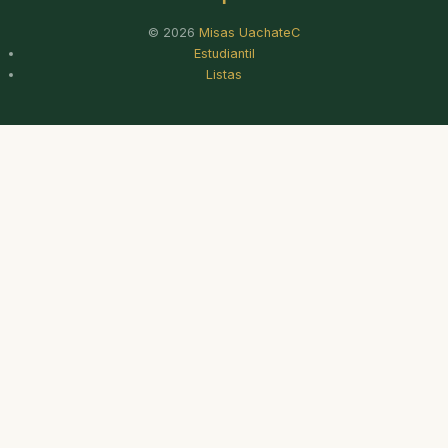
© 2026
Misas UachateC
Estudiantil
Listas