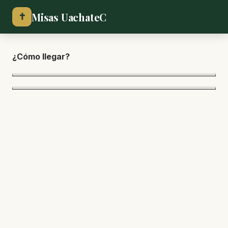
Misas UachateC
✝
¿Cómo lle
gar?