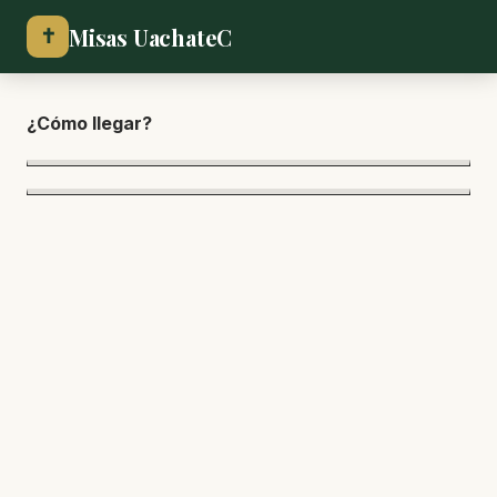
Misas UachateC
✝
¿Cómo lle
gar?