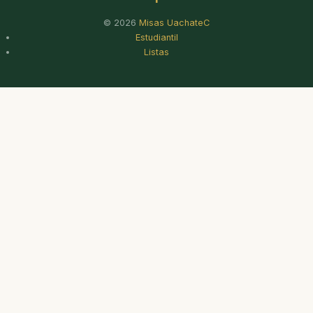
© 2026
Misas UachateC
Estudiantil
Listas