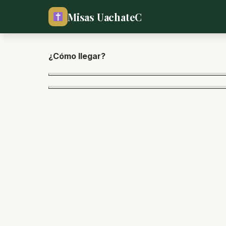
Misas UachateC
¿Cómo lle
gar?